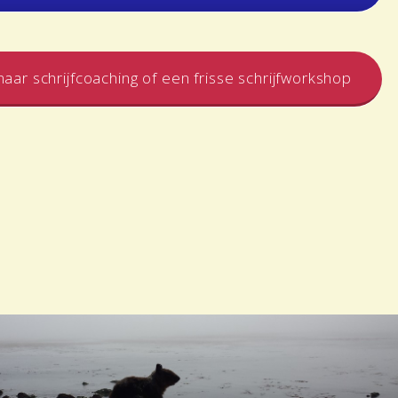
aar schrijfcoaching of een frisse schrijfworkshop