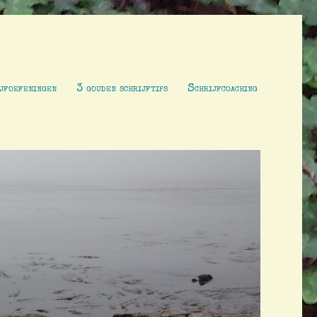
jfoefeningen
3 gouden schrijftips
Schrijfcoaching