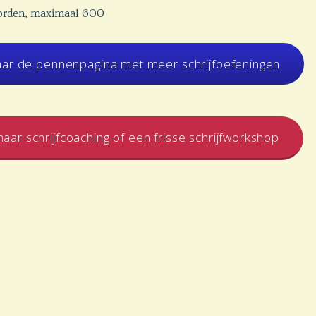
orden, maximaal 600
aar de pennenpagina met meer schrijfoefeningen
aar schrijfcoaching of een frisse schrijfworkshop