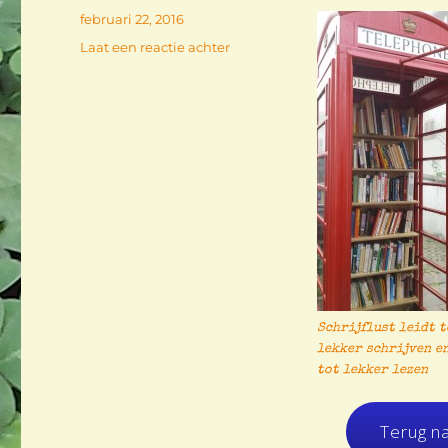
Geplaatst
februari 22, 2016
op
op
Laat een reactie achter
Telefooncel
–
schrijfoefening
1
Schrijflust leidt t
lekker schrijven e
tot lekker lezen
Terug n