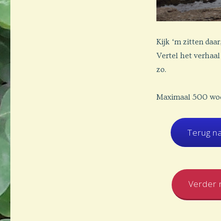
zee
–
schrijfoefening
2
Kijk ‘m zitten daa
Vertel het verhaa
zo.
Maximaal 500 woo
Terug n
Verder n