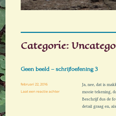
Categorie:
Uncatego
Geen beeld – schrijfoefening 3
Geplaatst
februari 22, 2016
Ja, nee, dat is makk
op
op
Laat een reactie achter
mooie tekening, dan
Geen
Beschrijf dus de fo
beeld
detail graag en, a
–
schrijfoefening