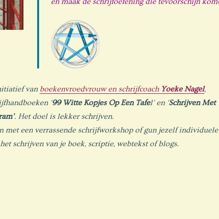
en maak de schrijfoefening die tevoorschijn komt
itiatief van
boekenvroedvrouw en schrijfcoach
Yoeke Nagel
,
ijfhandboeken ‘
99 Witte Kopjes Op Een Tafe
l’ en ‘
Schrijven Met
ram’
. Het doel is lekker schrijven.
met een verrassende schrijfworkshop of gun jezelf individuele
 het schrijven van je boek, scriptie, webtekst of blogs.