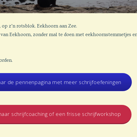
r, op z’n rotsblok. Eekhoorn aan Zee.
l van Eekhoorn, zonder mal te doen met eekhoornstemmetjes e
rden.
aar de pennenpagina met meer schrijfoefeningen
aar schrijfcoaching of een frisse schrijfworkshop