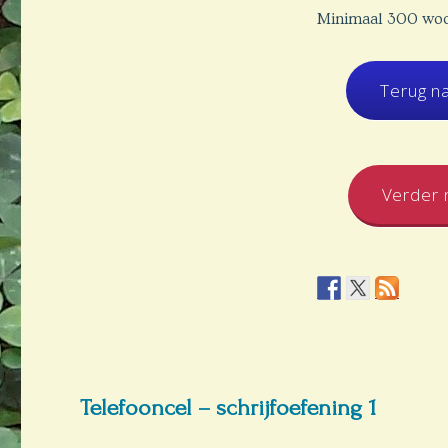
3
Minimaal 300 wo
Terug n
Verder n
Telefooncel – schrijfoefening 1