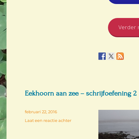
Verder n
Eekhoorn aan zee – schrijfoefening 2
Geplaatst
februari 22, 2016
op
op
Laat een reactie achter
Eekhoorn
aan