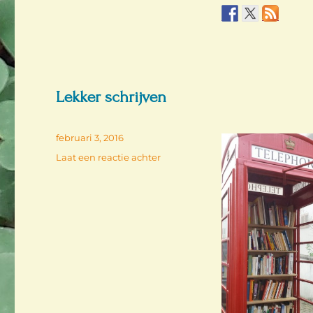
Lekker schrijven
Geplaatst
februari 3, 2016
op
op
Laat een reactie achter
Lekker
schrijven