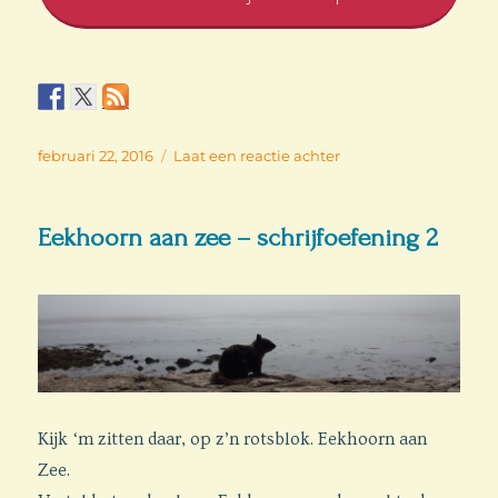
Geplaatst
op
februari 22, 2016
Laat een reactie achter
op
Telefooncel
–
schrijfoefening
Eekhoorn aan zee – schrijfoefening 2
1
Kijk ‘m zitten daar, op z’n rotsblok. Eekhoorn aan
Zee.