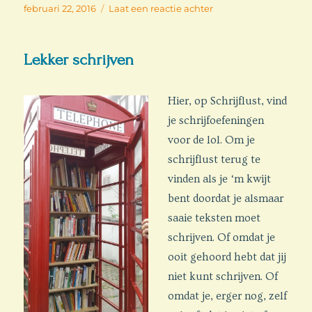
Geplaatst
op
februari 22, 2016
Laat een reactie achter
op
Eekhoorn
aan
zee
Lekker schrijven
–
schrijfoefening
2
Hier, op Schrijflust, vind
je schrijfoefeningen
voor de lol. Om je
schrijflust terug te
vinden als je ‘m kwijt
bent doordat je alsmaar
saaie teksten moet
schrijven. Of omdat je
ooit gehoord hebt dat jij
niet kunt schrijven. Of
omdat je, erger nog, zelf