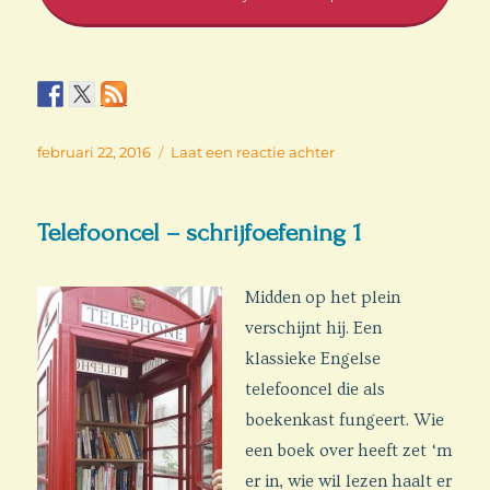
Geplaatst
op
februari 22, 2016
Laat een reactie achter
op
Geen
beeld
–
Telefooncel – schrijfoefening 1
schrijfoefening
3
Midden op het plein
verschijnt hij. Een
klassieke Engelse
telefooncel die als
boekenkast fungeert. Wie
een boek over heeft zet ‘m
er in, wie wil lezen haalt er