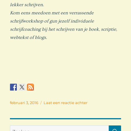
lekker schrijven.
Kom eens meedoen met een verrassende
schrijfworkshop of gun jezelf individuele
schrijfcoaching bij het schrijven van je boek, scriptie,
webtekst of blogs.
Geplaatst
op
februari 3, 2016
Laat een reactie achter
op
Lekker
schrijven
ZO
Zoeken