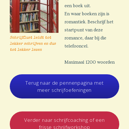
een boek uit.
En waar boeken zijn is
romantiek. Beschrijf het
startpunt van deze
romance, daar bij die
Schrijflust leidt tot
lekker schrijven en dus
telefooncel.
tot lekker lezen
Maximaal 1200 woorden
Terug naar de pennenpagina met
meer schrijfoefeningen
Verder naar schrijfcoaching of een
frisse schrijfworkshop