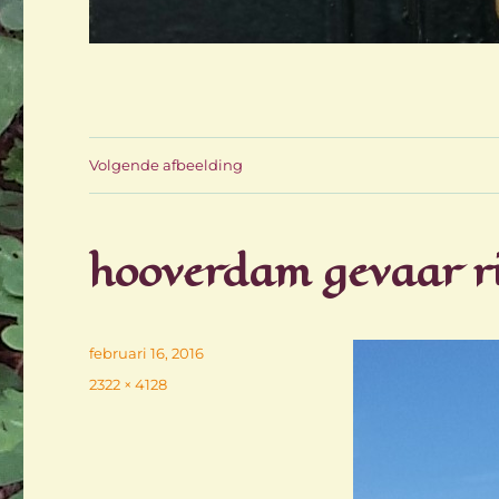
Volgende afbeelding
hooverdam gevaar ri
Geplaatst
februari 16, 2016
op
Volledige
2322 × 4128
grootte