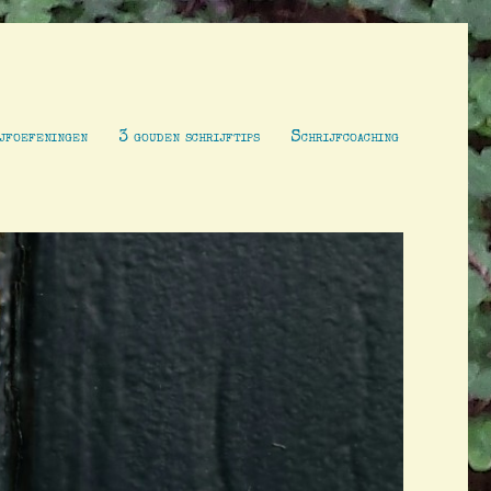
jfoefeningen
3 gouden schrijftips
Schrijfcoaching