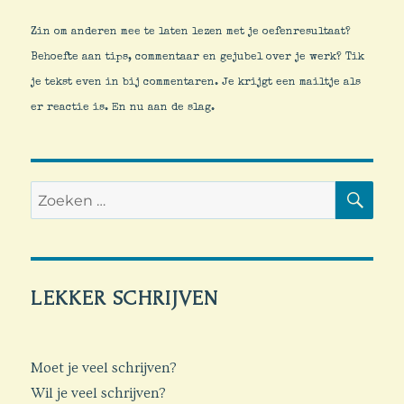
Zin om anderen mee te laten lezen met je oefenresultaat?
Behoefte aan tips, commentaar en gejubel over je werk? Tik
je tekst even in bij commentaren. Je krijgt een mailtje als
er reactie is. En nu aan de slag.
ZO
Zoeken
naar:
LEKKER SCHRIJVEN
Moet je veel schrijven?
Wil je veel schrijven?