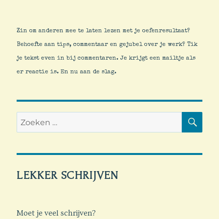
Zin om anderen mee te laten lezen met je oefenresultaat?
Behoefte aan tips, commentaar en gejubel over je werk? Tik
je tekst even in bij commentaren. Je krijgt een mailtje als
er reactie is. En nu aan de slag.
ZO
Zoeken
naar:
LEKKER SCHRIJVEN
Moet je veel schrijven?